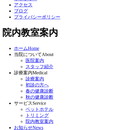
アクセス
ブログ
プライバシーポリシー
院内教室案内
ホーム
Home
当院について
About
医院案内
スタッフ紹介
診療案内
Medical
診療案内
初診の方へ
春の健康診断
秋の健康診断
サービス
Service
ペットホテル
トリミング
院内教室案内
お知らせ
News