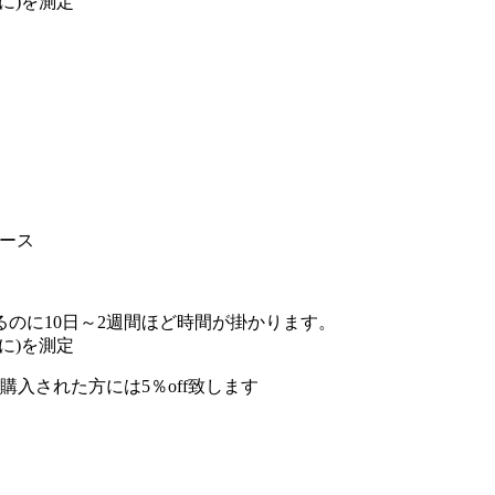
に)を測定
コース
のに10日～2週間ほど時間が掛かります。
に)を測定
入された方には5％off致します