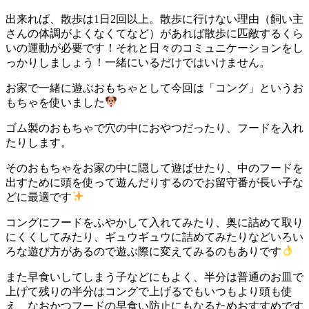
出来れば、散歩は1日2回以上。散歩に行けない理由（飼い主
さんの体調がよくなくてなど）があれば散歩に匹敵するくら
いの運動が必要です！それと日々のコミュニケーションをし
っかりしましょう！一緒にいるだけではいけません。
お家で一緒に遊ぶおもちゃとして今回は「コング」というお
もちゃを使いました
ゴム製のおもちゃで穴の中におやつだったり、フードを入れ
たりします。
そのおもちゃをお家の中に隠して遊ばせたり、中のフードを
出すために頭を使って遊んだりするのでお留守番が長い子な
どに最適です
コングにフードをふやかして入れてみたり、奥に詰めて取り
にくくしてみたり、ギュウギュウに詰めてみたりなどいろい
ろな遊び方があるので遊ぶ際に変えてみるのもありです
また早食いしてしまう子などにもよく、半分は普通のお皿で
上げて残りの半分はコングで上げるでもいつもより頭も使
え、なおかつフードの早食い防止にもなるためおすすめです